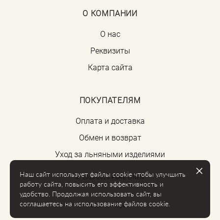
О КОМПАНИИ
О нас
Реквизиты
Карта сайта
ПОКУПАТЕЛЯМ
Оплата и доставка
Обмен и возврат
Уход за льняными изделиями
Наш сайт использует файлы cookie чтобы улучшить
© 2020-2026 PURE LINEN
работу сайта, повысить его эффективность и
удобство. Продолжая использовать сайт, вы
соглашаетесь на использование файлов cookie.
сайт от vigbo