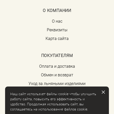
О КОМПАНИИ
О нас
Реквизиты
Карта сайта
ПОКУПАТЕЛЯМ
Оплата и доставка
Обмен и возврат
Уход за льняными изделиями
Наш сайт использует файлы cookie чтобы улучшить
© 2020-2026 PURE LINEN
работу сайта, повысить его эффективность и
удобство. Продолжая использовать сайт, вы
соглашаетесь на использование файлов cookie.
сайт от vigbo