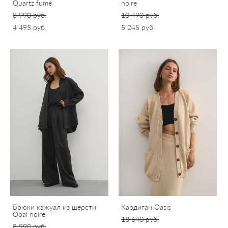
Quartz fumé
noire
8 990 pуб.
10 490 pуб.
4 495 pуб.
5 245 pуб.
Брюки кэжуал из шерсти
Кардиган Oasis
Opal noire
18 640 pуб.
8 990 pуб.