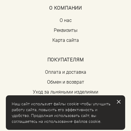
О КОМПАНИИ
О нас
Реквизиты
Карта сайта
ПОКУПАТЕЛЯМ
Оплата и доставка
Обмен и возврат
Уход за льняными изделиями
Наш сайт использует файлы cookie чтобы улучшить
© 2020-2026 PURE LINEN
работу сайта, повысить его эффективность и
удобство. Продолжая использовать сайт, вы
соглашаетесь на использование файлов cookie.
сайт от vigbo