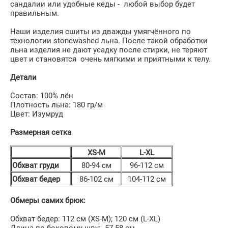
сандалии или удобные кеды - любой выбор будет
правильным.
Наши изделия сшиты из дважды умягчённого по
технологии stonewashed льна. После такой обработки
льна изделия не дают усадку после стирки, не теряют
цвет и становятся очень мягкими и приятными к телу.
Детали
Состав: 100% лён
Плотность льна: 180 гр/м
Цвет: Изумруд
Размерная сетка
XS-M
L-XL
Обхват груди
80-94 см
96-112 см
Обхват бедер
86-102 см
104-112 см
Обмеры самих брюк:
Обхват бедер: 112 см (XS-М); 120 cм (L-XL)
Длина по боковому шву: 57-58 см