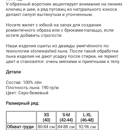
V-образный воротник акцентирует внимание на линиях
ключиц и шеи, а ряд пуговиц из натурального кокоса
делают силуэт вытянутым и утонченным.
Носите жилет с юбкой на запах для создания
романтичного образа или с брюками-палаццо, если
хотите добавить строгости.
Наши изделия сшиты из дважды умягчённого по
технологии stonewashed льна. После такой обработки
льна изделия не дают усадку после стирки, не теряют
цвет и становятся очень мягкими и приятными к телу.
Детали
Состав: 100% лён
Плотность льна: 190 гр/м
Цвет: Серо-бежевый
Размерный ряд:
XS
S-M
L-XL
(40)
(42-44)
(46-48)
Обхват груди
80-84 см
84-88 см
92-96 см