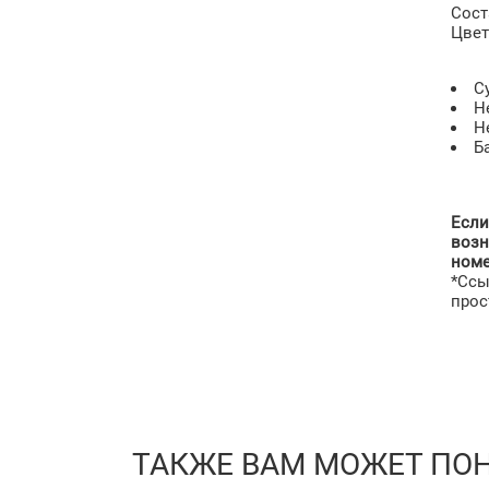
Сост
Цвет
​
Н
Н
Б
Если
возн
номе
*Ссы
прос
ТАКЖЕ ВАМ МОЖЕТ ПО