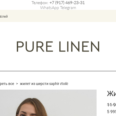
Телефон:
+7 (917) 469-23-31
WhatsApp
Telegram
ублей
реть все
>
жилет из шерсти saphir étoilé
Жи
11 9
5 99