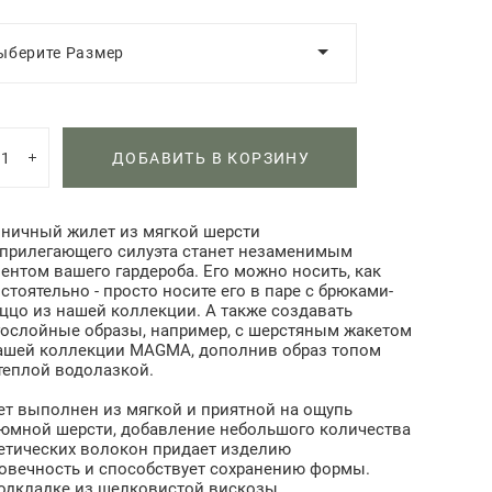
ыберите Размер
ДОБАВИТЬ В КОРЗИНУ
ничный жилет из мягкой шерсти
прилегающего силуэта станет незаменимым
ентом вашего гардероба. Его можно носить, как
стоятельно - просто носите его в паре с брюками-
ццо из нашей коллекции. А также создавать
ослойные образы, например, с шерстяным жакетом
ашей коллекции MAGMA, дополнив образ топом
теплой водолазкой.
т выполнен из мягкой и приятной на ощупь
юмной шерсти, добавление небольшого количества
етических волокон придает изделию
овечность и способствует сохранению формы.
одкладке из шелковистой вискозы.