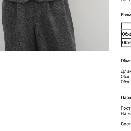
Разм
Обх
Обх
Обме
Длин
Обхва
Обхва
Пара
Рост
На м
Сост