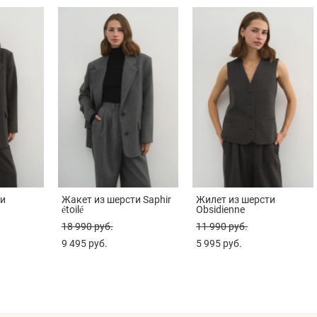
ти
Жакет из шерсти Saphir
Жилет из шерсти
étoilé
Obsidienne
18 990 pуб.
11 990 pуб.
9 495 pуб.
5 995 pуб.