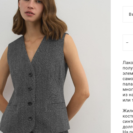
В
Лако
полу
элем
само
пала
мног
из н
или 
Жиле
кост
синт
долг
На п