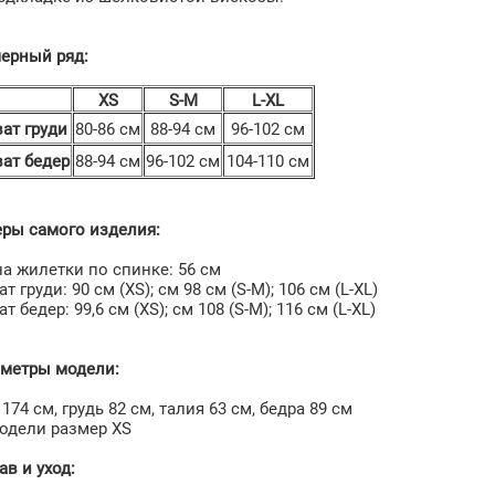
ерный ряд:
XS
S-M
L-XL
ват груди
80-86 см
88-94 см
96-102 см
ват бедер
88-94 см
96-102 см
104-110 см
ры самого изделия:
а жилетки по спинке: 56 см
т груди: 90 см (XS); см 98 см (S-М); 106 cм (L-XL)
т бедер: 99,6 см (XS); см 108 (S-М); 116 cм (L-XL)
метры модели:
 174 см, грудь 82 см, талия 63 см, бедра 89 см
одели размер XS
ав и уход: