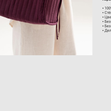
• 10
• Ст
• Цв
• Бе
• Бе
• Де