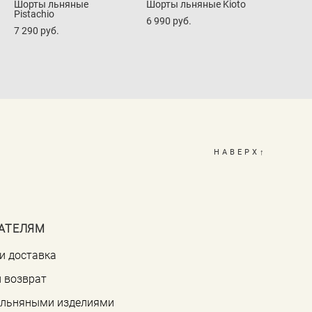
Шорты льняные
Шорты льняные Kioto
Pistachio
6 990 pуб.
7 290 pуб.
НАВЕРХ↑
АТЕЛЯМ
и доставка
 возврат
а льняными изделиями