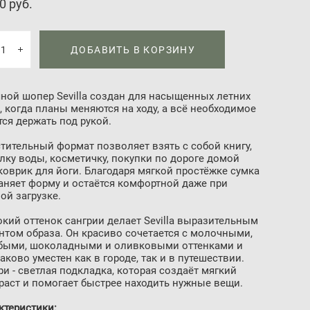
0 pуб.
ДОБАВИТЬ В КОРЗИНУ
ной шопер Sevilla создан для насыщенных летних
, когда планы меняются на ходу, а всё необходимое
тся держать под рукой.
тительный формат позволяет взять с собой книгу,
лку воды, косметичку, покупки по дороге домой
коврик для йоги. Благодаря мягкой простёжке сумка
аняет форму и остаётся комфортной даже при
ой загрузке.
окий оттенок сангрии делает Sevilla выразительным
нтом образа. Он красиво сочетается с молочными,
быми, шоколадными и оливковыми оттенками и
аково уместен как в городе, так и в путешествии.
ри - светлая подкладка, которая создаёт мягкий
раст и помогает быстрее находить нужные вещи.
ктеристики: