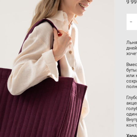
9 99
Льня
дней
хоче
Вмес
буты
или 
сохр
полн
Глуб
акце
голу
один
Внут
конт
Хара