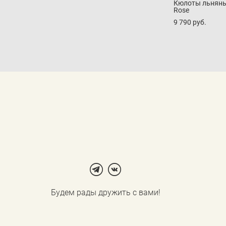
Кюлоты льняны
Rose
9 790 pуб.
Будем рады дружить с вами!