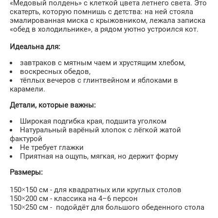
«Медовый полдень» с клеткой цвета летнего света. Это
скатерть, которую помнишь с детства: на ней стояла
эмалированная миска с крыжовником, лежала записка
«обед в холодильнике», а рядом уютно устроился кот.
Идеальна для:
завтраков с мятным чаем и хрустящим хлебом,
воскресных обедов,
тёплых вечеров с глинтвейном и яблоками в
карамели.
Детали, которые важны:
Широкая подгибка края, подшита уголком
Натуральный варёный хлопок с лёгкой жатой
фактурой
Не требует глажки
Приятная на ощупь, мягкая, но держит форму
Размеры:
150×150 см - для квадратных или круглых столов
150×200 см - классика на 4–6 персон
150×250 см - подойдёт для большого обеденного стола