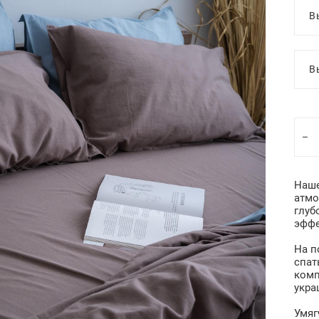
В
В
Наше
атмо
глуб
эфф
На п
спат
комп
укра
Умяг