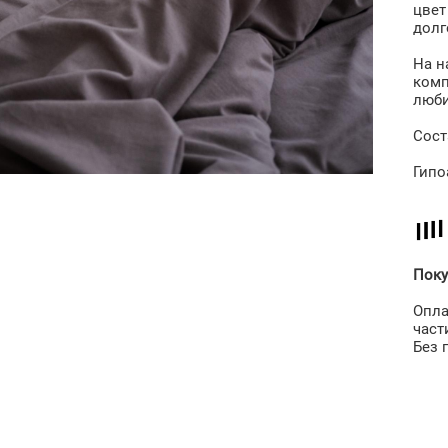
цвет
долг
На н
комп
люби
Сост
Гипо
Поку
Опла
част
Без 