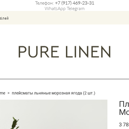
Телефон:
+7 (917) 469-23-31
WhatsApp
Telegram
ублей
ome
>
плейсматы льняные морозная ягода (2 шт.)
Пл
Мо
3 78