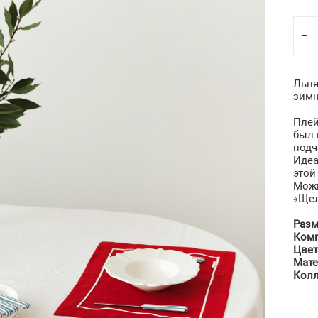
Льня
зимн
Плей
был 
подч
Идеа
этой
Можн
«Щел
Разм
Ком
Цвет
Мате
Кол