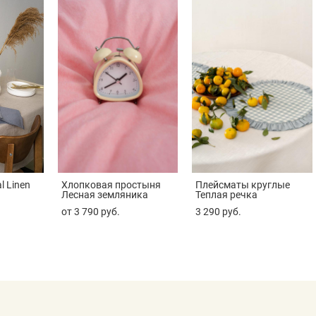
l Linen
Хлопковая простыня
Плейсматы круглые
Лесная земляника
Теплая речка
от 3 790 pуб.
3 290 pуб.