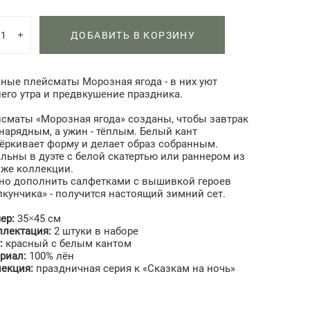
ДОБАВИТЬ В КОРЗИНУ
ные плейсматы Морозная ягода - в них уют
его утра и предвкушение праздника.
сматы «Морозная ягода» созданы, чтобы завтрак
нарядным, а ужин - тёплым. Белый кант
ёркивает форму и делает образ собранным.
льны в дуэте с белой скатертью или раннером из
 же коллекции.
о дополнить салфетками с вышивкой героев
кунчика» - получится настоящий зимний сет.
ер:
35×45 см
плектация:
2 штуки в наборе
:
красный с белым кантом
риал:
100% лён
лекция:
праздничная серия к «Сказкам на ночь»