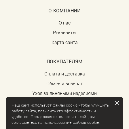
О КОМПАНИИ
О нас
Реквизиты
Карта сайта
ПОКУПАТЕЛЯМ
Оплата и доставка
Обмен и возврат
Уход за льняными изделиями
Наш сайт использует файлы cookie чтобы улучшить
© 2020-2026 PURE LINEN
работу сайта, повысить его эффективность и
удобство. Продолжая использовать сайт, вы
соглашаетесь на использование файлов cookie.
сайт от vigbo