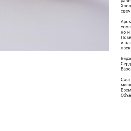
равн
Хлоп
свеч
Аром
спос
но и
Позв
и на
прек
Верх
Серд
Базо
Сост
масл
Врем
Объё