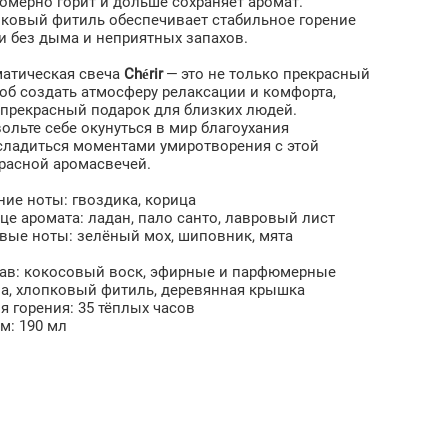
омерно горит и дольше сохраняет аромат.
ковый фитиль обеспечивает стабильное горение
и без дыма и неприятных запахов.
атическая свеча
Chérir
— это не только прекрасный
об создать атмосферу релаксации и комфорта,
 прекрасный подарок для близких людей.
ольте себе окунуться в мир благоухания
сладиться моментами умиротворения с этой
расной аромасвечей.
ние ноты: гвоздика, корица
це аромата: ладан, пало санто, лавровый лист
вые ноты: зелёный мох, шиповник, мята
ав: кокосовый воск, эфирные и парфюмерные
а, хлопковый фитиль, деревянная крышка
я горения: 35 тёплых часов
м: 190 мл