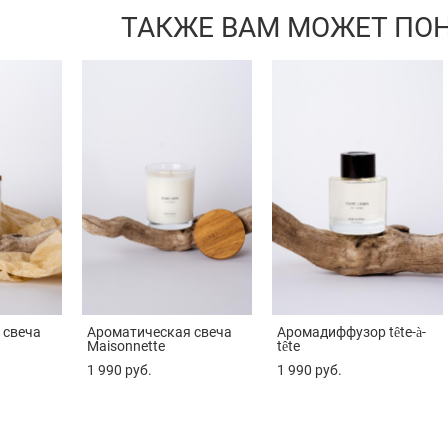
ТАКЖЕ ВАМ МОЖЕТ ПО
 свеча
Ароматическая свеча
Аромадиффузор tête-à-
Maisonnette
tête
1 990 pуб.
1 990 pуб.