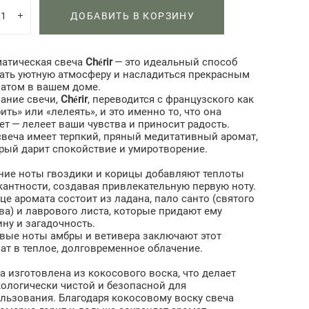
ДОБАВИТЬ В КОРЗИНУ
атическая свеча
Chérir
— это идеальный способ
ать уютную атмосферу и насладиться прекрасным
атом в вашем доме.
ание свечи,
Chérir
, переводится с французского как
ить» или «лелеять», и это именно то, что она
ет — лелеет ваши чувства и приносит радость.
свеча имеет терпкий, пряный медитативный аромат,
рый дарит спокойствие и умиротворение.
ние ноты гвоздики и корицы добавляют теплоты
кантности, создавая привлекательную первую ноту.
це аромата состоит из ладана, пало санто (святого
ва) и лаврового листа, которые придают ему
ину и загадочность.
вые ноты амбры и ветивера заключают этот
ат в теплое, долговременное облачение.
а изготовлена из кокосового воска, что делает
кологически чистой и безопасной для
льзования. Благодаря кокосовому воску свеча