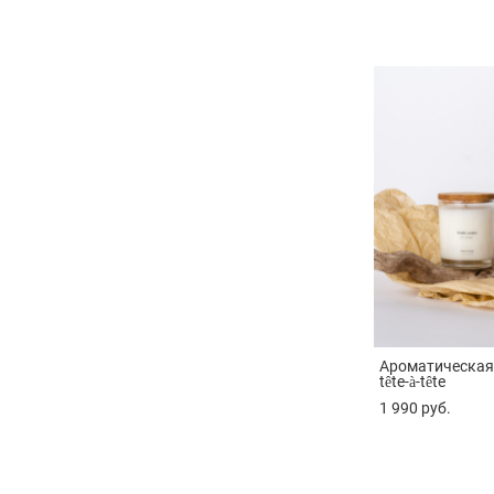
Ароматическая
tête-à-tête
1 990 pуб.