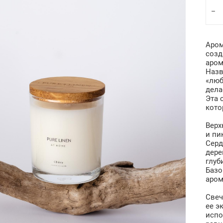
Аром
созд
аром
Назв
«люб
дела
Эта 
кото
Верх
и пи
Серд
дере
глуб
Базо
аром
Свеч
ее э
испо